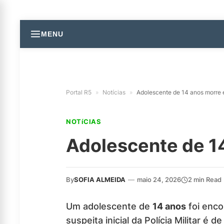
MENU
Portal R5
»
Notícias
»
Adolescente de 14 anos morre e
NOTíCIAS
Adolescente de 14
By
SOFIA ALMEIDA
—
maio 24, 2026
2 min Read
Um adolescente de
14 anos
foi enco
suspeita inicial da Polícia Militar é