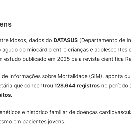
vens
ntre idosos, dados do
DATASUS
(Departamento de In
o agudo do miocárdio entre crianças e adolescentes d
estudo publicado em 2025 pela revista científica R
de Informações sobre Mortalidade (SIM), aponta que
etária que concentrou
128.644 registros
no período a
itos
.
néticos e histórico familiar de doenças cardiovascu
esmo em pacientes jovens.