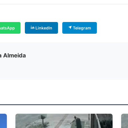
atsApp
LinkedIn
Telegram
ia Almeida