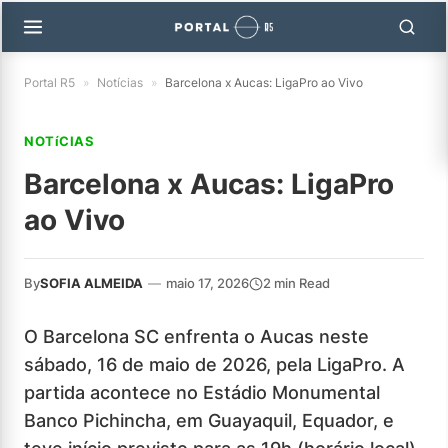
Portal R5
»
Notícias
»
Barcelona x Aucas: LigaPro ao Vivo
NOTíCIAS
Barcelona x Aucas: LigaPro
ao Vivo
By
SOFIA ALMEIDA
—
maio 17, 2026
2 min Read
O Barcelona SC enfrenta o Aucas neste
sábado, 16 de maio de 2026, pela LigaPro. A
partida acontece no Estádio Monumental
Banco Pichincha, em Guayaquil, Equador, e