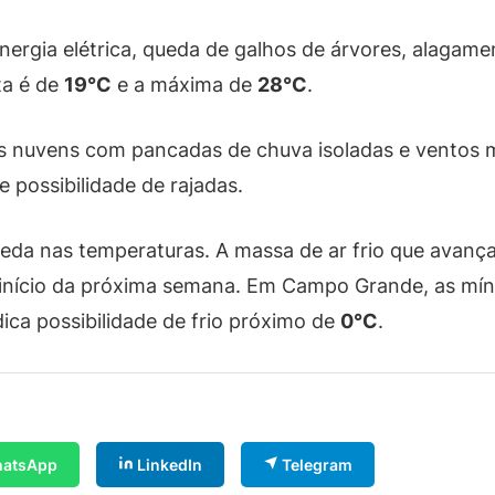
ergia elétrica, queda de galhos de árvores, alagamen
ta é de
19°C
e a máxima de
28°C
.
as nuvens com pancadas de chuva isoladas e ventos 
 possibilidade de rajadas.
eda nas temperaturas. A massa de ar frio que avança 
 início da próxima semana. Em Campo Grande, as m
dica possibilidade de frio próximo de
0°C
.
atsApp
LinkedIn
Telegram