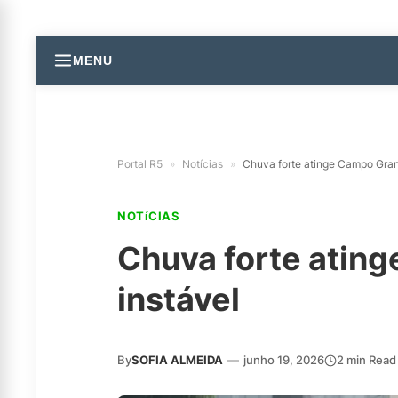
MENU
Portal R5
»
Notícias
»
Chuva forte atinge Campo Gran
NOTíCIAS
Chuva forte atin
instável
By
SOFIA ALMEIDA
—
junho 19, 2026
2 min Read