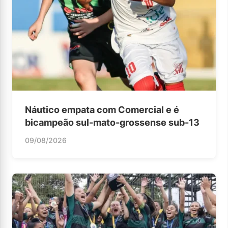
Náutico empata com Comercial e é
bicampeão sul-mato-grossense sub-13
09/08/2026