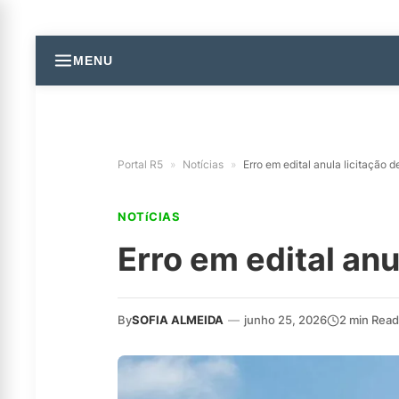
MENU
Portal R5
»
Notícias
»
Erro em edital anula licitação 
NOTíCIAS
Erro em edital anu
By
SOFIA ALMEIDA
—
junho 25, 2026
2 min Read