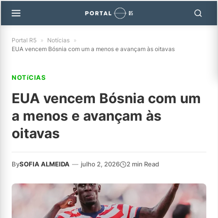
Portal R5
»
Notícias
»
EUA vencem Bósnia com um a menos e avançam às oitavas
NOTíCIAS
EUA vencem Bósnia com um
a menos e avançam às
oitavas
By
SOFIA ALMEIDA
—
julho 2, 2026
2 min Read