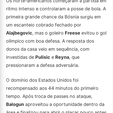
Os norte-americanos começaram a partida em
ritmo intenso e controlaram a posse de bola. A
primeira grande chance da Bósnia surgiu em
um escanteio cobrado fechado por
Alajbegovic
, mas o goleiro
Freese
evitou o gol
olímpico com boa defesa. A resposta dos
donos da casa veio em sequência, com
investidas de
Pulisic
e
Reyna
, que
pressionaram a defesa adversária.
O domínio dos Estados Unidos foi
recompensado aos 44 minutos do primeiro
tempo. Após troca de passes no ataque,
Balogun
aproveitou a oportunidade dentro da
área e finalizou para abrir o placar pouco antes