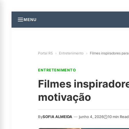
MENU
Portal R5
»
Entretenimento
»
Filmes inspiradores para
ENTRETENIMENTO
Filmes inspirador
motivação
By
SOFIA ALMEIDA
—
junho 4, 2026
10 min Read