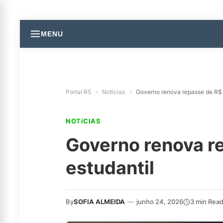
MENU
Portal R5
»
Notícias
»
Governo renova repasse de R$ 1
NOTíCIAS
Governo renova re
estudantil
By
SOFIA ALMEIDA
—
junho 24, 2026
3 min Rea