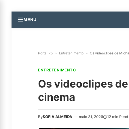
MENU
Portal R5
»
Entretenimento
»
Os videoclipes de Mich
ENTRETENIMENTO
Os videoclipes de
cinema
By
SOFIA ALMEIDA
—
maio 31, 2026
12 min Read