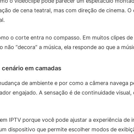
o o videoclipe pode parecer um espetáculo montado.
ação de cena teatral, mas com direção de cinema.
l.
como o corte entra no compasso. Em muitos clipes de
o não “decora” a música, ela responde ao que a músi
de cenário em camadas
mudança de ambiente e por como a câmera navega pel
tador engajado. A sensação é de continuidade visua
em IPTV porque você pode ajustar a experiência de 
 um dispositivo que permite escolher modos de exib