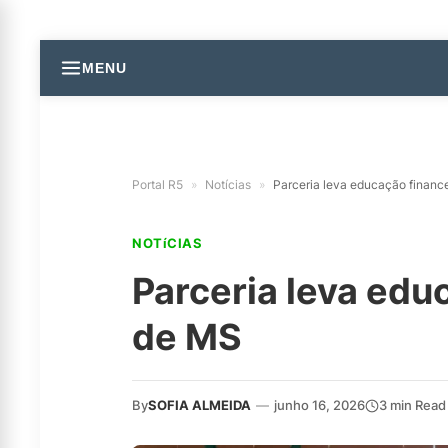
MENU
Portal R5
»
Notícias
»
Parceria leva educação financ
NOTíCIAS
Parceria leva edu
de MS
By
SOFIA ALMEIDA
—
junho 16, 2026
3 min Read