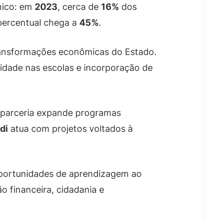
nico: em
2023
, cerca de
16%
dos
percentual chega a
45%
.
ransformações econômicas do Estado.
idade nas escolas e incorporação de
a parceria expande programas
di
atua com projetos voltados à
s oportunidades de aprendizagem ao
 financeira, cidadania e