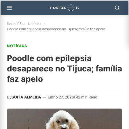
Portal R5
»
Notícias
»
Poodle com epilepsia desaparece no Tijuca; família faz apelo
NOTíCIAS
Poodle com epilepsia
desaparece no Tijuca; família
faz apelo
By
SOFIA ALMEIDA
—
junho 27, 2026
2 min Read