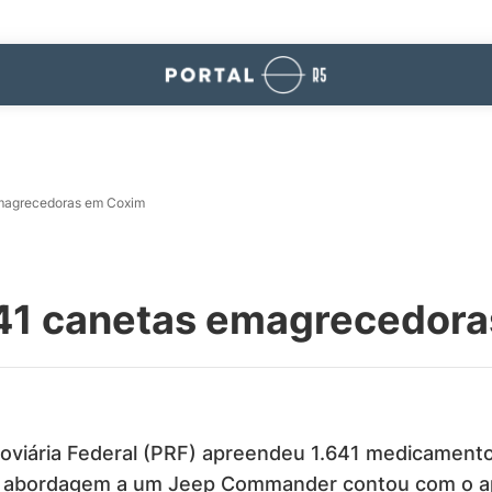
emagrecedoras em Coxim
41 canetas emagrecedor
 Rodoviária Federal (PRF) apreendeu 1.641 medicame
 A abordagem a um Jeep Commander contou com o a