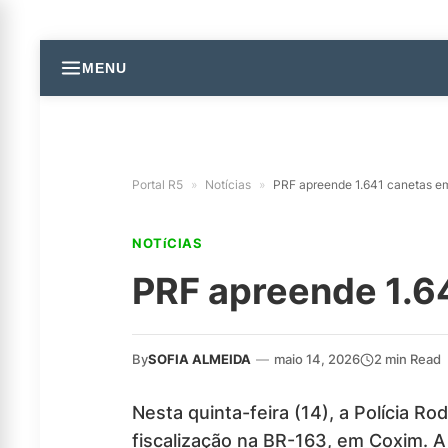
MENU
Portal R5
»
Notícias
»
PRF apreende 1.641 canetas 
NOTíCIAS
PRF apreende 1.6
By
SOFIA ALMEIDA
—
maio 14, 2026
2 min Read
Nesta quinta-feira (14), a Polícia
fiscalização na BR-163, em Coxim.