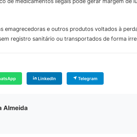
fico de medicamentos ilegais pode gerar margem de l
as emagrecedoras e outros produtos voltados à per
sem registro sanitário ou transportados de forma irre
atsApp
LinkedIn
Telegram
ia Almeida