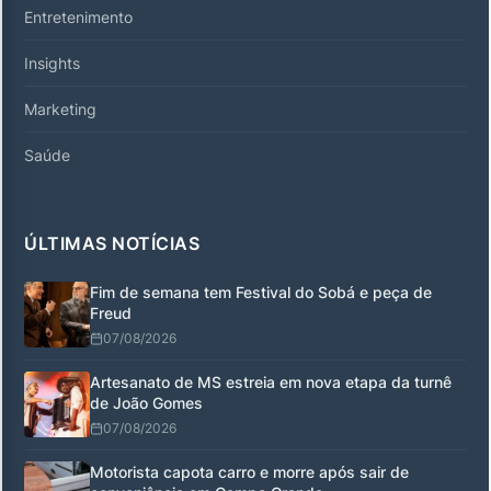
Entretenimento
Insights
Marketing
Saúde
ÚLTIMAS NOTÍCIAS
Fim de semana tem Festival do Sobá e peça de
Freud
07/08/2026
Artesanato de MS estreia em nova etapa da turnê
de João Gomes
07/08/2026
Motorista capota carro e morre após sair de