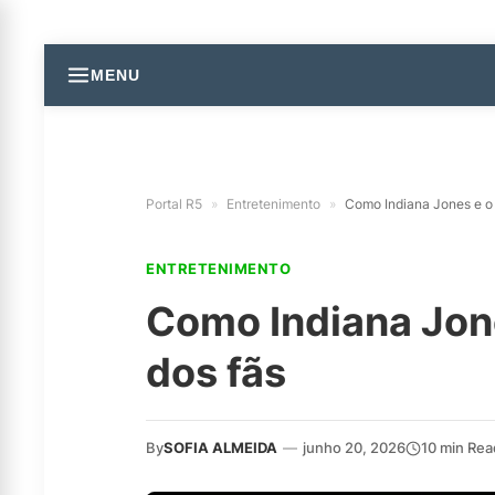
MENU
Portal R5
»
Entretenimento
»
Como Indiana Jones e o 
ENTRETENIMENTO
Como Indiana Jone
dos fãs
By
SOFIA ALMEIDA
—
junho 20, 2026
10 min Rea