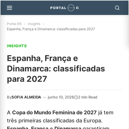
Portal R5
»
Insights
»
Espanha, França e Dinamarca: classificadas para 2027
INSIGHTS
Espanha, França e
Dinamarca: classificadas
para 2027
By
SOFIA ALMEIDA
—
junho 10, 2026
2 min Read
A
Copa do Mundo Feminina de 2027
já tem
três primeiras classificadas da Europa.
Espanha
,
França
e
Dinamarca
garantiram