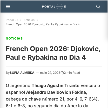
Portal R5
»
Notícias
»
French Open 2026: Djokovic, Paul e Rybakina no Dia 4
NOTíCIAS
French Open 2026: Djokovic,
Paul e Rybakina no Dia 4
By
SOFIA ALMEIDA
—
maio 27, 2026
2 min Read
O argentino
Thiago Agustín Tirante
venceu o
espanhol
Alejandro Davidovich Fokina
,
cabeça de chave número 21, por 4-6, 7-6(4),
6-1 e 6-3, no segundo dia do Aberto da