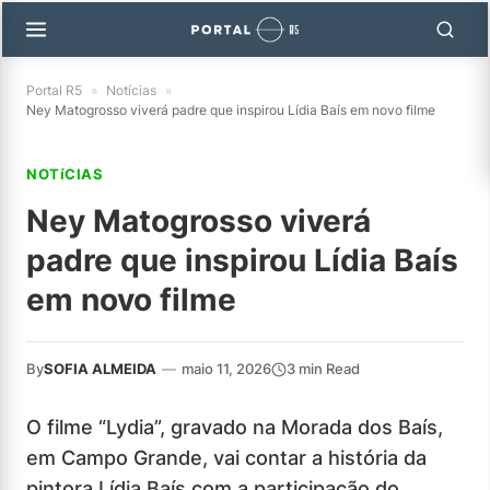
Portal R5
»
Notícias
»
Ney Matogrosso viverá padre que inspirou Lídia Baís em novo filme
NOTíCIAS
Ney Matogrosso viverá
padre que inspirou Lídia Baís
em novo filme
By
SOFIA ALMEIDA
—
maio 11, 2026
3 min Read
O filme “Lydia”, gravado na Morada dos Baís,
em Campo Grande, vai contar a história da
pintora Lídia Baís com a participação do