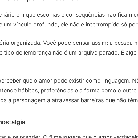
 cenário em que escolhas e consequências não ficam c
ste um vínculo profundo, ele não é interrompido só 
ia organizada. Você pode pensar assim: a pessoa não
sse tipo de lembrança não é um arquivo parado. É al
r perceber que o amor pode existir como linguagem. 
 entende hábitos, preferências e a forma como o out
juda a personagem a atravessar barreiras que não têm
ostalgia
rar e se prender. O filme sugere que o amor verdadeir