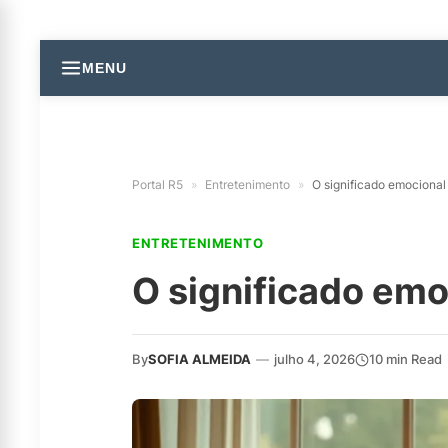
MENU
Portal R5
»
Entretenimento
»
O significado emocional 
ENTRETENIMENTO
O significado emo
By
SOFIA ALMEIDA
—
julho 4, 2026
10 min Read