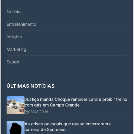
Notícias
Entretenimento
Insights
Marketing
Saúde
ÚLTIMAS NOTÍCIAS
Justiça manda Choque remover canil e proibir treino
com gás em Campo Grande
08/08/2026
As crises pessoais que quase encerraram a
carreira de Scorsese