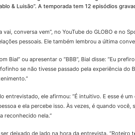
“Pablo & Luisão”. A temporada tem 12 episódios gra
a vai, conversa vem”, no YouTube do GLOBO e no Spot
lações pessoais. Ele também lembrou a última conve
 Bial” ou apresentar o “BBB”, Bial disse: “Eu prefir
cafofinho se não tivesse passado pela experiência do
tenimento.”
o entrevistado, ele afirmou: “É intuitivo. E esse é um
pessoa e ela percebe isso. Às vezes, é quando você,
a reconhecido nela.”
ser deixado de lado na hora da entrevista. “Roteiro 