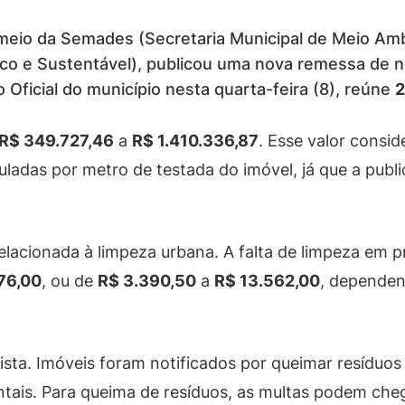
meio da Semades (Secretaria Municipal de Meio Am
co e Sustentável), publicou uma nova remessa de no
io Oficial do município nesta quarta-feira (8), reúne
2
R$ 349.727,46
a
R$ 1.410.336,87
. Esse valor consi
culadas por metro de testada do imóvel, já que a pu
relacionada à limpeza urbana. A falta de limpeza em 
76,00
, ou de
R$ 3.390,50
a
R$ 13.562,00
, depende
ta. Imóveis foram notificados por queimar resíduos 
ntais. Para queima de resíduos, as multas podem che