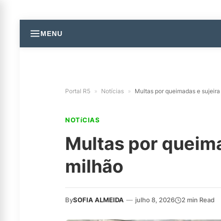
MENU
Portal R5
»
Notícias
»
Multas por queimadas e sujeira
NOTíCIAS
Multas por queima
milhão
By
SOFIA ALMEIDA
—
julho 8, 2026
2 min Read