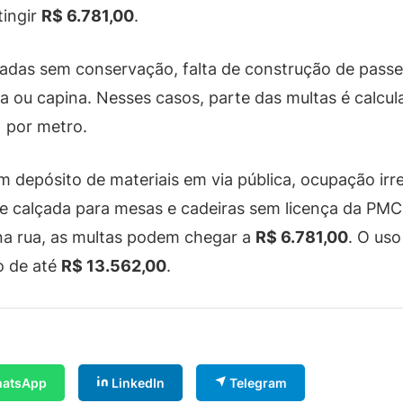
tingir
R$ 6.781,00
.
alçadas sem conservação, falta de construção de pas
a ou capina. Nesses casos, parte das multas é calcul
1
por metro.
m depósito de materiais em via pública, ocupação irre
 de calçada para mesas e cadeiras sem licença da PM
 na rua, as multas podem chegar a
R$ 6.781,00
. O uso
o de até
R$ 13.562,00
.
atsApp
LinkedIn
Telegram