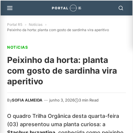
Portal R5
»
Notícias
»
Peixinho da horta: planta com gosto de sardinha vira aperitivo
NOTíCIAS
Peixinho da horta: planta
com gosto de sardinha vira
aperitivo
By
SOFIA ALMEIDA
—
junho 3, 2026
3 min Read
O quadro Trilha Orgânica desta quarta-feira
(03) apresentou uma planta curiosa: a
Stachys byzantina
, conhecida como peixinho