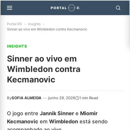
Portal R5
»
Insights
»
Sinner ao vivo em Wimbledon contra Kecmanovic
INSIGHTS
Sinner ao vivo em
Wimbledon contra
Kecmanovic
By
SOFIA ALMEIDA
—
junho 29, 2026
1 min Read
O jogo entre
Jannik Sinner
e
Miomir
Kecmanovic
em
Wimbledon
está sendo
acompanhado ao vivo.