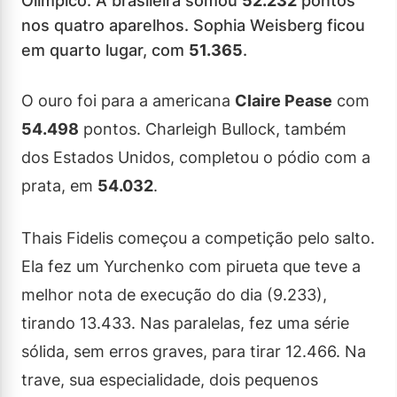
Olímpico. A brasileira somou
52.232
pontos
nos quatro aparelhos. Sophia Weisberg ficou
em quarto lugar, com
51.365
.
O ouro foi para a americana
Claire Pease
com
54.498
pontos. Charleigh Bullock, também
dos Estados Unidos, completou o pódio com a
prata, em
54.032
.
Thais Fidelis começou a competição pelo salto.
Ela fez um Yurchenko com pirueta que teve a
melhor nota de execução do dia (9.233),
tirando 13.433. Nas paralelas, fez uma série
sólida, sem erros graves, para tirar 12.466. Na
trave, sua especialidade, dois pequenos