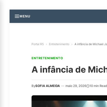
MENU
Portal R5
»
Entretenimento
»
A infância de Michael J
ENTRETENIMENTO
A infância de Mic
By
SOFIA ALMEIDA
—
maio 29, 2026
10 min Read