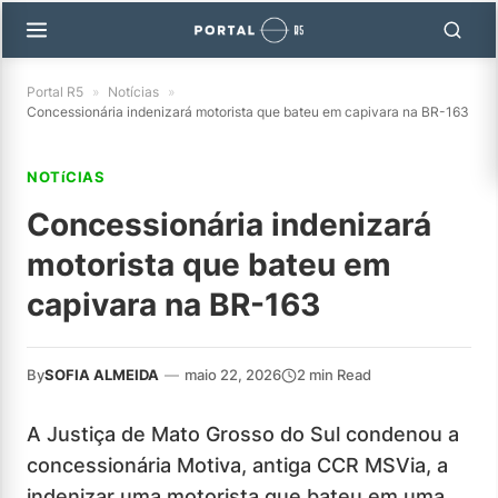
Portal R5
»
Notícias
»
Concessionária indenizará motorista que bateu em capivara na BR-163
NOTíCIAS
Concessionária indenizará
motorista que bateu em
capivara na BR-163
By
SOFIA ALMEIDA
—
maio 22, 2026
2 min Read
A Justiça de Mato Grosso do Sul condenou a
concessionária Motiva, antiga CCR MSVia, a
indenizar uma motorista que bateu em uma