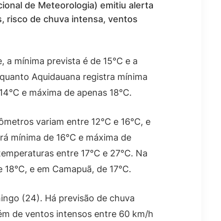
ional de Meteorologia) emitiu alerta
 risco de chuva intensa, ventos
a mínima prevista é de 15°C e a
nquanto Aquidauana registra mínima
 14°C e máxima de apenas 18°C.
ômetros variam entre 12°C e 16°C, e
terá mínima de 16°C e máxima de
temperaturas entre 17°C e 27°C. Na
e 18°C, e em Camapuã, de 17°C.
mingo (24). Há previsão de chuva
lém de ventos intensos entre 60 km/h