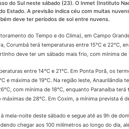
so do Sul neste sábado (23). O Inmet (Instituto Nac
o Estado. A previsão indica céu com muitas nuvens,
mbém deve ter períodos de sol entre nuvens.
oramento do Tempo e do Clima), em Campo Grande, 
a, Corumbá terá temperaturas entre 15°C e 22°C, e
rtinho deve ter um sábado mais frio, com mínima de
peraturas entre 14°C e 21°C. Em Ponta Porã, os term
°C e máxima de 19°C. Na região leste, Anaurilândia 
6°C, com mínima de 18°C, enquanto Paranaíba terá 
o máximas de 28°C. Em Coxim, a mínima prevista é d
u à meia-noite deste sábado e segue até as 9h de do
odendo chegar aos 100 milímetros ao longo do dia, a