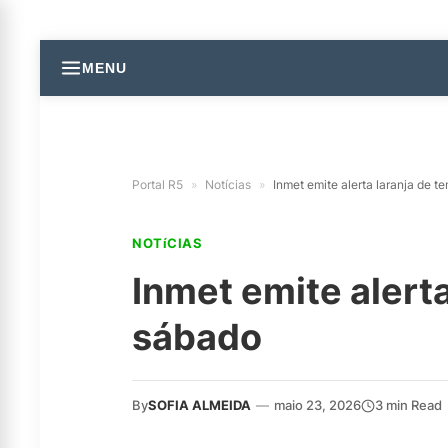
MENU
Portal R5
»
Notícias
»
Inmet emite alerta laranja de 
NOTíCIAS
Inmet emite alert
sábado
By
SOFIA ALMEIDA
—
maio 23, 2026
3 min Read