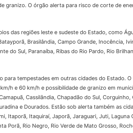
e granizo. O órgão alerta para risco de corte de ener
pios das regiões leste e sudeste do Estado, como Água
atayporã, Brasilândia, Campo Grande, Inocência, Ivi
e do Sul, Paranaíba, Ribas do Rio Pardo, Rio Brilhant
o para tempestades em outras cidades do Estado. O 
 km/h e 60 km/h e possibilidade de granizo em munic
Camapuã, Cassilândia, Chapadão do Sul, Corguinho,
ouradina e Dourados. Estão sob alerta também as cida
mi, Itaporã, Itaquiraí, Japorã, Jaraguari, Juti, Lagu
ta Porã, Rio Negro, Rio Verde de Mato Grosso, Roche