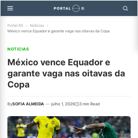
Portal R5
»
Notícias
»
México vence Equador e garante vaga nas oitavas da Copa
NOTíCIAS
México vence Equador e
garante vaga nas oitavas da
Copa
By
SOFIA ALMEIDA
—
julho 1, 2026
3 min Read