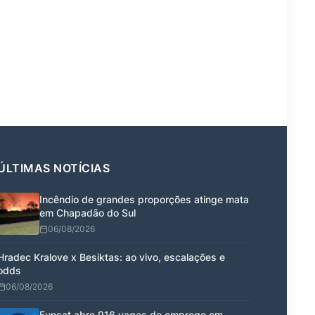
ÚLTIMAS NOTÍCIAS
Incêndio de grandes proporções atinge mata
em Chapadão do Sul
06/08/2026
Hradec Kralove x Besiktas: ao vivo, escalações e
odds
06/08/2026
Funsat abre 916 vagas de emprego em