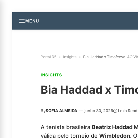
MENU
Portal R5
»
Insights
»
Bia Haddad x Timofeeva: AO V
INSIGHTS
Bia Haddad x Tim
By
SOFIA ALMEIDA
—
junho 30, 2026
1 min Read
A tenista brasileira
Beatriz Haddad M
válida pelo torneio de
Wimbledon
. 