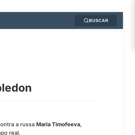
BUSCAR
bledon
ontra a russa
Maria Timofeeva
,
po real.